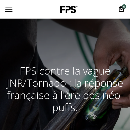
0
FPS contre la vague
JNR/Tornado : la réponse
française à l'ère des néo-
puffs.