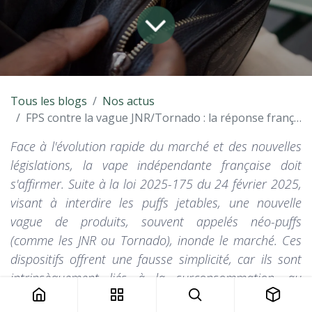
Tous les blogs
Nos actus
FPS contre la vague JNR/Tornado : la réponse française à l'ère des néo-puffs.
Face à l'évolution rapide du marché et des nouvelles
législations, la vape indépendante française doit
s'affirmer. Suite à la loi 2025-175 du 24 février 2025,
visant à interdire les puffs jetables, une nouvelle
vague de produits, souvent appelés néo-puffs
(comme les JNR ou Tornado), inonde le marché. Ces
dispositifs offrent une fausse simplicité, car ils sont
intrinsèquement liés à la surconsommation, au
déchet et à l'opacité sur l'origine et la qualité des e-