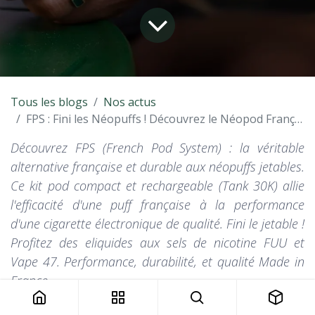
Tous les blogs
Nos actus
FPS : Fini les Néopuffs ! Découvrez le Néopod Français et Responsable, Conçu par FUU & Vape 47
Découvrez FPS (French Pod System) : la véritable
alternative française et durable aux néopuffs jetables.
Ce kit pod compact et rechargeable (Tank 30K) allie
l'efficacité d'une puff française à la performance
d'une cigarette électronique de qualité. Fini le jetable !
Profitez des eliquides aux sels de nicotine FUU et
Vape 47. Performance, durabilité, et qualité Made in
France.