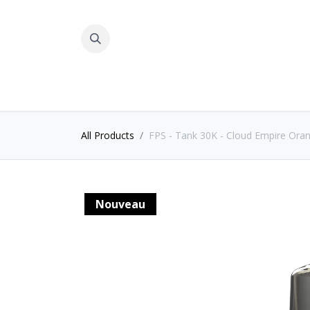
All Products
FPS - Tank 30K - Cloud Empire Oran
Nouveau