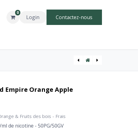
0
Login
Contactez-nous
1 litre vendu en 50ML | Flavor Hit
FPS - Tank 30K - Cloud Empire Strawberry Ice
oud Empire Orange Apple
ange & Fruits des bois - Frais
g/ml de nicotine - 50PG/50GV