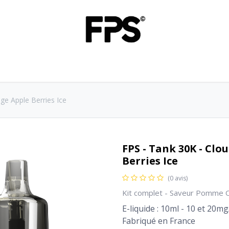
Acheter
Infos
Revendre FPS
ge Apple Berries Ice
FPS - Tank 30K - Cl
Berries Ice
(0 avis)
Kit complet - Saveur Pomme Or
E-liquide : 10ml - 10 et 20m
Fabriqué en France