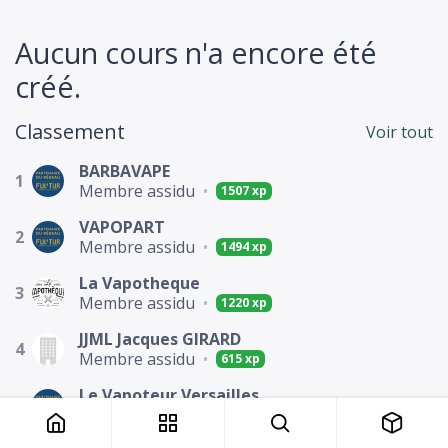
Aucun cours n'a encore été
créé.
Classement
Voir tout
BARBAVAPE
1
Membre assidu
•
1507 xp
VAPOPART
2
Membre assidu
•
1494 xp
La Vapotheque
3
Membre assidu
•
1220 xp
JJML Jacques GIRARD
4
Membre assidu
•
615 xp
Le Vapoteur Versailles
5
Membre actif
•
209 xp